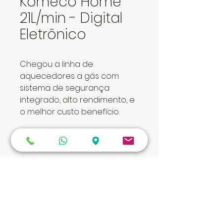
Komeco Home
21L/min - Digital
Eletrônico
Chegou a linha de 
aquecedores a gás com 
sistema de segurança 
integrado, alto rendimento, e 
o melhor custo benefício.
Banho quente com conforto!
INFORMAÇÕES DO PRODUTO
Acendimento automático
DETALHES TÉCNICOS
Proteção contra 
superaquecimento de água
Manual Técnico
Bivolt Chaveado
INSTALAÇÃO